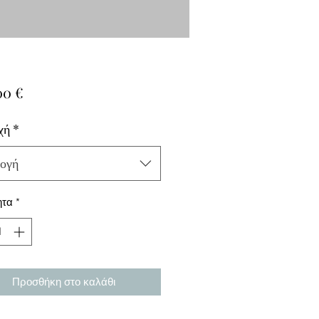
Τιμή
00 €
χή
*
ογή
ητα
*
Προσθήκη στο καλάθι